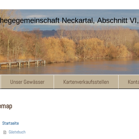
hegegemeinschaft Neckartal, Abschnitt VI,
Unser Gewässer
Kartenverkaufsstellen
Kont
emap
Startseite
Gästebuch