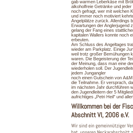
gab warmen Leberkäse mit Bröt
alkoholfreie Getränke und jeder 
noch gefragt, wer mit welchen K
und immer noch motiviert kehrte
Angelplätze zurück. Allerdings 
Erwartungen der Anglerjugend 
gelang der Fang eines stattlic
kapitalen Wallers konnte noch 
erbeuten.
Am Schluss des Angeltages traf
wieder am Parkplatz.
Einige Ju
weil trotz großer Bemühungen k
waren. Die Begeisterung der Te
der Meinung, dass man eine dera
wiederholen soll. Der Jugendlei
jedem Jungangler
noch einen Gutschein von A&M A
die Teilnahme. Er versprach,
da
im nächsten Jahr durchführen we
den Jugendleitern der 5 Mitglie
aufrichtiges „Petri Heil“ und a
Willkommen bei der Fis
Abschnitt VI, 2006 e.V.
Wir sind ein gemeinnütziger Ve
hat, unseren Neckarabschnitt z