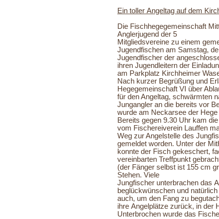
Ein toller Angeltag auf dem Ki
Die Fischhegegemeinschaft Mittl
Anglerjugend der 5
Mitgliedsvereine zu einem ge
Jugendfischen am Samstag,
de
Jugendfischer der angeschloss
ihren Jugendleitern der Einladun
am Parkplatz Kirchheimer Was
Nach kurzer Begrüßung und Erlä
Hegegemeinschaft VI über Abla
für den Angeltag, schwärmten nac
Jungangler an die bereits vor 
wurde am Neckarsee der Hege 
Bereits gegen 9.30 Uhr kam die
vom Fischereiverein Lauffen ma
Weg zur Angelstelle des Jungfi
gemeldet worden. Unter der Mit
konnte der Fisch gekeschert, f
vereinbarten Treffpunkt gebrac
(der Fänger selbst ist 155 cm 
Stehen. Viele
Jungfischer unterbrachen das 
beglückwünschen und natürlich
auch, um den Fang zu begutacht
ihre Angelplätze
zurück, in der 
Unterbrochen wurde das Fisch