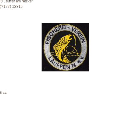
8 Lauffen am Neckar
(7133) 12915
6 e.V.