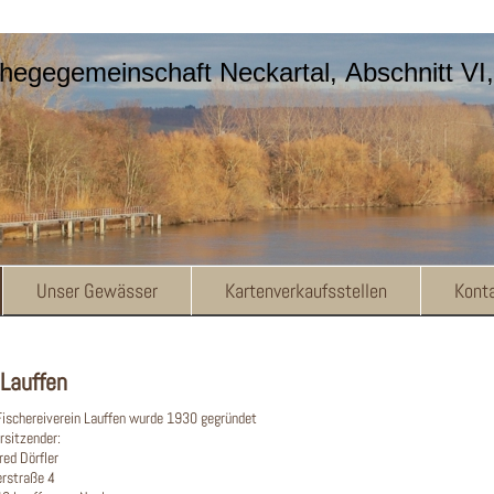
hegegemeinschaft Neckartal, Abschnitt VI,
Unser Gewässer
Kartenverkaufsstellen
Kont
 Lauffen
Fischereiverein Lauffen wurde 1930 gegründet
rsitzender:
red Dörfler
erstraße 4