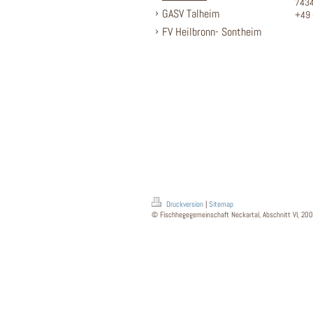
7434
GASV Talheim
+49 
FV Heilbronn- Sontheim
Druckversion
|
Sitemap
© Fischhegegemeinschaft Neckartal, Abschnitt VI, 200