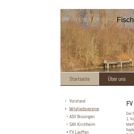
Fisch
Startseite
Über uns
Vorstand
FV
Mitgliedsvereine
Der 
ASV Bissingen
1. Vo
SAV Kirchheim
Manf
Kepl
FV Lauffen